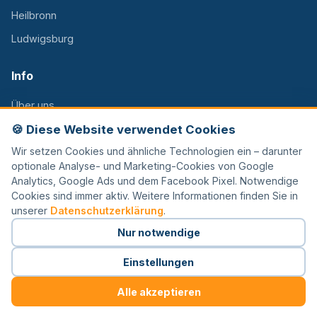
Heilbronn
Ludwigsburg
Info
Über uns
🍪 Diese Website verwendet Cookies
FAQ
Wir setzen Cookies und ähnliche Technologien ein – darunter
Kontakt
optionale Analyse- und Marketing-Cookies von Google
Karriere
Analytics, Google Ads und dem Facebook Pixel. Notwendige
Cookies sind immer aktiv. Weitere Informationen finden Sie in
Franchise
unserer
Datenschutzerklärung
.
Ratgeber
Nur notwendige
Einstellungen
©
2026
KIDGITECH. Alle Rechte vorbehalten.
Alle akzeptieren
Impressum
Datenschutz
Cookie-Einstellungen