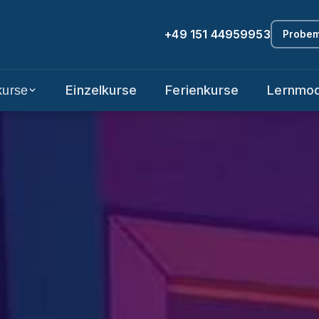
+49 151 44959953
Probem
Einzelkurse
Ferienkurse
Lernmod
kurse