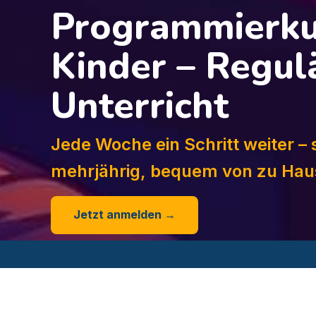
Programmierku
Kinder – Regul
Unterricht
Jede Woche ein Schritt weiter – s
mehrjährig, bequem von zu Hau
Jetzt anmelden →