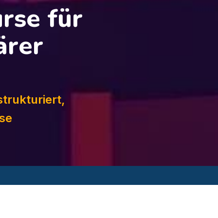
rse für
ärer
trukturiert,
se