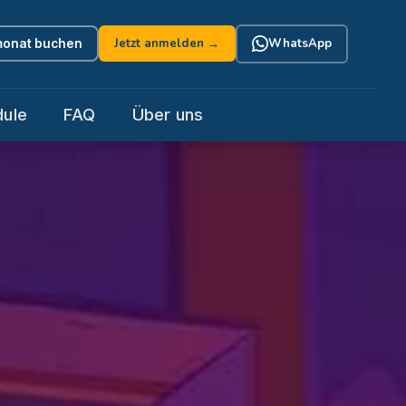
Jetzt anmelden →
WhatsApp
onat buchen
ule
FAQ
Über uns