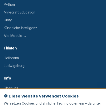
Python
Minecraft Education
Unity
Künstliche Intelligenz
Alle Module →
Filialen
Heilbronn
Ludwigsburg
Info
Über uns
🍪 Diese Website verwendet Cookies
FAQ
Wir setzen Cookies und ähnliche Technologien ein – darunter
Kontakt