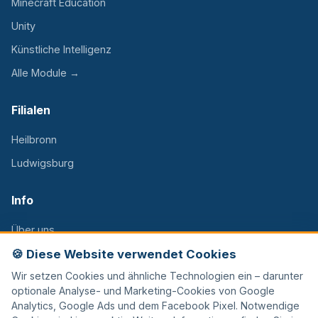
Minecraft Education
Unity
Künstliche Intelligenz
Alle Module →
Filialen
Heilbronn
Ludwigsburg
Info
Über uns
FAQ
🍪 Diese Website verwendet Cookies
Wir setzen Cookies und ähnliche Technologien ein – darunter
Kontakt
optionale Analyse- und Marketing-Cookies von Google
Karriere
Analytics, Google Ads und dem Facebook Pixel. Notwendige