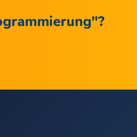
rogrammierung
"?