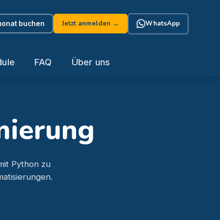
Jetzt anmelden →
WhatsApp
onat buchen
ule
FAQ
Über uns
mierung
mit Python zu
atisierungen.