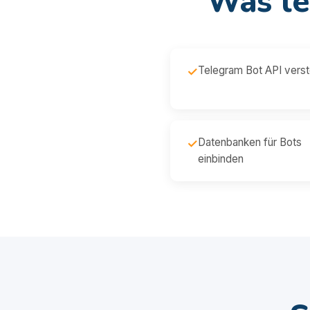
Was le
Telegram Bot API vers
✓
Datenbanken für Bots
✓
einbinden