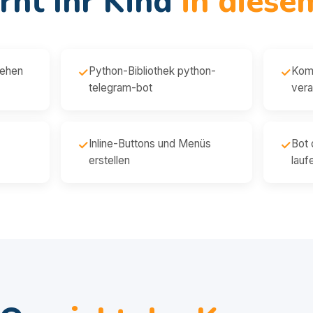
rnt Ihr Kind
in diese
tehen
Python-Bibliothek python-
Kom
✓
✓
telegram-bot
vera
Inline-Buttons und Menüs
Bot 
✓
✓
erstellen
lauf